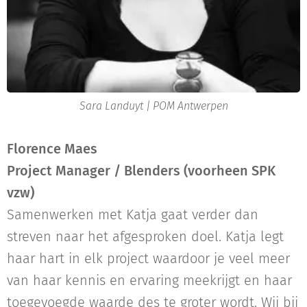
Sara Landuyt | POM Antwerpen
Florence Maes
Project Manager / Blenders (voorheen SPK
vzw)
Samenwerken met Katja gaat verder dan
streven naar het afgesproken doel. Katja legt
haar hart in elk project waardoor je veel meer
van haar kennis en ervaring meekrijgt en haar
toegevoegde waarde des te groter wordt. Wij bij