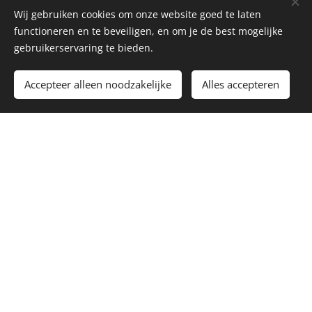
Wij gebruiken cookies om onze website goed te laten
Groot netwerk waarbij we elkaar succes
functioneren en te beveiligen, en om je de best mogelijke
gunnen
gebruikerservaring te bieden.
Meer dan 20 jaar actief in het begeleiden
van innovatieve processen over sectoren
Accepteer alleen noodzakelijke
Alles accepteren
heen
Diensten