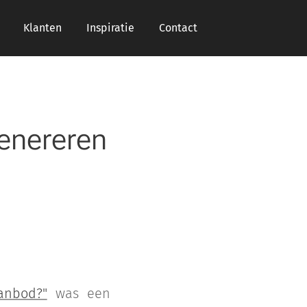
Klanten
Inspiratie
Contact
enereren
anbod?"
was een