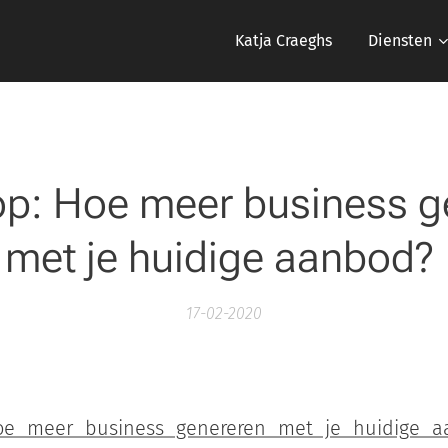
Katja Craeghs
Diensten
p: Hoe meer business g
met je huidige aanbod?
17-02-2020
oe meer business genereren met je huidige a