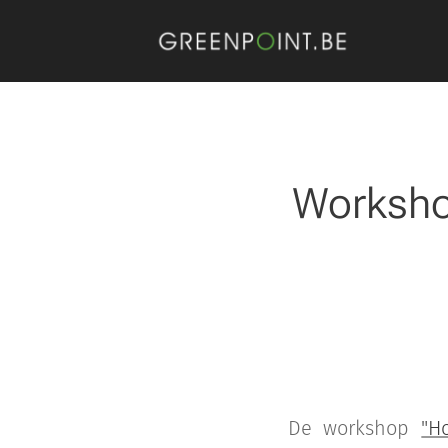
Worksho
De workshop
"H