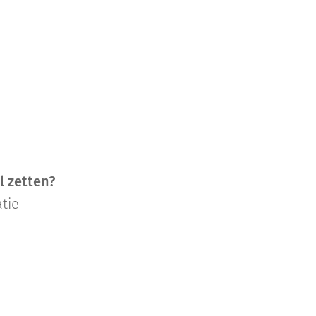
l zetten?
tie