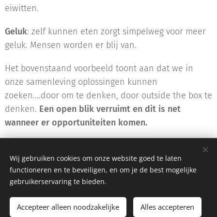
eiwitten.
Geluk
: zelf kunnen eten zorgt simpelweg voor meer
geluk. Mensen worden er blij van.
Het bovenstaand voorbeeld toont aan dat we in
onze samenleving oplossingen kunnen
zoeken....door om te denken, door outside the box te
denken.
Een open blik verruimt en dit is net
wanneer er opportuniteiten komen.
We 💚
Wij gebruiken cookies om onze website goed te laten
functioneren en te beveiligen, en om je de best mogelijke
gebruikerservaring te bieden.
©2026 Greenpoint.be
|
Disclaimer
|
katja
@greenpoint.be
|
+
32 476 26
52 23
Accepteer alleen noodzakelijke
Alles accepteren
Cookies