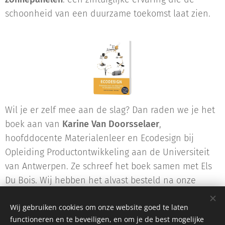
schoonheid van een duurzame toekomst laat zien.
Wil je er zelf mee aan de slag? Dan raden we je het
boek aan van
Karine Van Doorsselaer
,
hoofddocente Materialenleer en Ecodesign bij
Opleiding Productontwikkeling aan de Universiteit
van Antwerpen. Ze schreef het boek samen met Els
Du Bois. Wij hebben het alvast besteld na onze
inspirerende namiddag in Eindhoven.
Wij gebruiken cookies om onze website goed te laten
functioneren en te beveiligen, en om je de best mogelijke