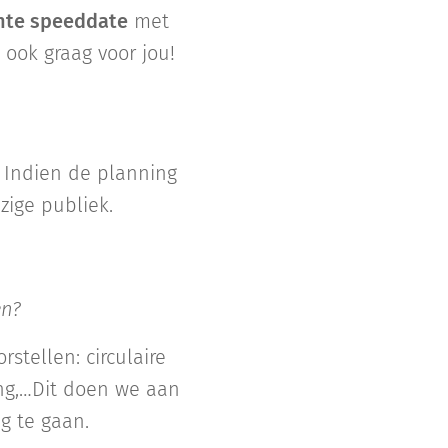
nte speeddate
met
ook graag voor jou!
 Indien de planning
ezige publiek.
en?
tellen: circulaire
ng,…Dit doen we aan
g te gaan.