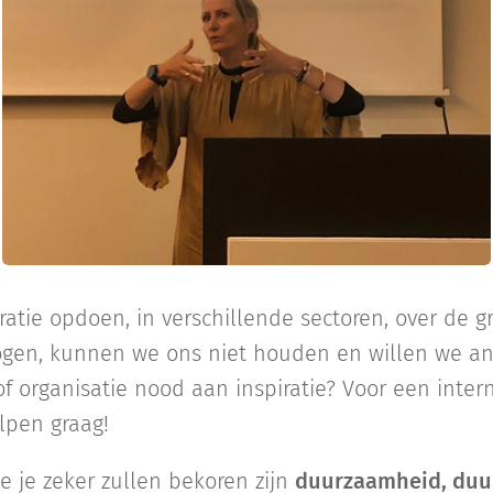
atie opdoen, in verschillende sectoren, over de 
ogen, kunnen we ons niet houden en willen we an
f of organisatie nood aan inspiratie? Voor een inte
lpen graag!
 je zeker zullen bekoren zijn
duurzaamheid, duu