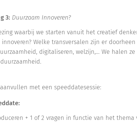
g 3:
Duurzaam Innoveren?
ing waarbij we starten vanuit het creatief denken
innoveren? Welke transversalen zijn er doorheen
rzaamheid, digitaliseren, welzijn,… We halen ze 
dieper in op duurza
e aanvullen met een speeddatesessie:
eddate:
roduceren + 1 of 2 vragen in functie van het thema