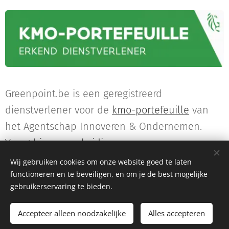
Greenpoint.be is een geregistreerd
dienstverlener voor de
kmo-portefeuille
van
het Agentschap Innoveren & Ondernemen.
Vraag hier uw subsidie aan
.
Wij gebruiken cookies om onze website goed te laten
functioneren en te beveiligen, en om je de best mogelijke
gebruikerservaring te bieden.
©2026 Greenpoint.be
|
Disclaimer
|
katja
@greenpoint.be
|
+
32 476 26
52 23
Accepteer alleen noodzakelijke
Alles accepteren
Cookies